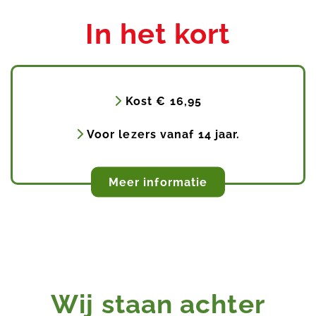
In het kort
Kost € 16,95
Voor lezers vanaf 14 jaar.
Stoppen
Meer informatie
Voorkomen
Rookvrije omgeving
Nieuws
Wij staan achter
Onderwijs