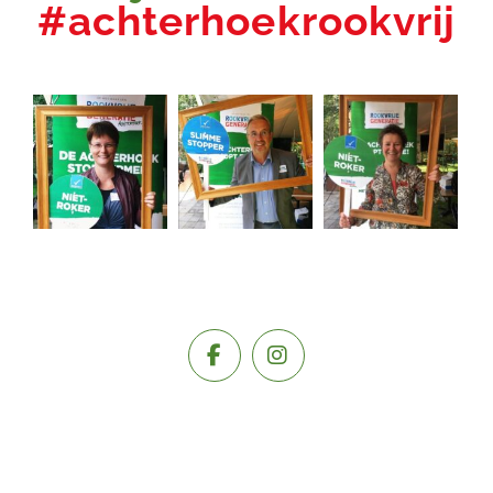
#achterhoekrookvrij
Organisaties
Zorgverleners
In de media
Over ons