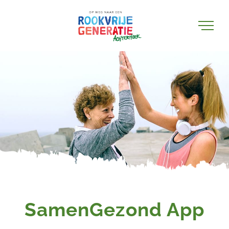
Ga
naar
inhoud
SamenGezond App