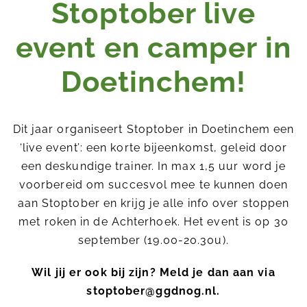
Stoptober live
event en camper in
Doetinchem!
Dit jaar organiseert Stoptober in Doetinchem een
‘live event’: een korte bijeenkomst, geleid door
een deskundige trainer. In max 1,5 uur word je
voorbereid om succesvol mee te kunnen doen
aan Stoptober en krijg je alle info over stoppen
Stoppen
met roken in de Achterhoek. Het event is op 30
september (19.00-20.30u).
Voorkomen
Rookvrije omgeving
Wil jij er ook bij zijn? Meld je dan aan via
stoptober@ggdnog.nl
.