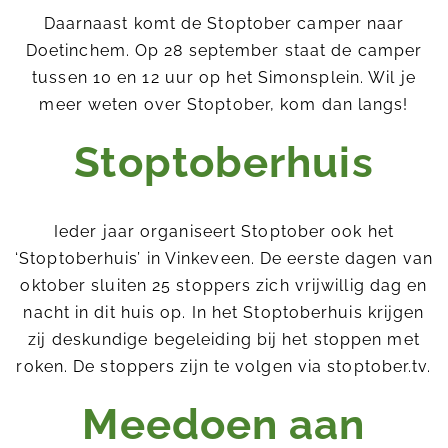
Nieuws
Daarnaast komt de Stoptober camper naar
Onderwijs
Doetinchem. Op 28 september staat de camper
tussen 10 en 12 uur op het Simonsplein. Wil je
meer weten over Stoptober, kom dan langs!
Organisaties
Zorgverleners
Stoptoberhuis
In de media
Over ons
Ieder jaar organiseert Stoptober ook het
‘Stoptoberhuis’ in Vinkeveen. De eerste dagen van
oktober sluiten 25 stoppers zich vrijwillig dag en
nacht in dit huis op. In het Stoptoberhuis krijgen
zij deskundige begeleiding bij het stoppen met
roken. De stoppers zijn te volgen via stoptober.tv.
Meedoen aan